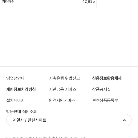
로
거래자수
42,825
나
타
낸
표
영업점안내
저축은행 위법신고
신용정보활용체제
개인정보처리방침
서민금융 서비스
상품공시실
설치페이지
원격지원서비스
보호상품등록부
방문판매 직원조회
계열사 / 관련사이트