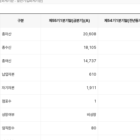
(회계기준 : 일반기업회계기준)
구분
제55기1분기말(금분기)(A)
제54기1분기말(전년동기
영
업
총자산
20,608
개
황
을
구
분
총수신
18,105
별
제
55
기
총여신
14,737
1
분
기
말
납입자본
610
(금
분
기)
(A),
자기자본
1,911
제
54
기
1
분
점포수
1
기
말
(전
년
상장여부
비상장
동
기)
(B)
증
임직원수
80
감
(A-
B)
으