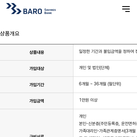
전
체
메
뉴
상품개요
일정한 기간과 불입금액을 정하여 
상품내용
개인 및 법인(단체)
가입대상
6개월 ~ 36개월 (월단위)
가입기간
1만원 이상
가입금액
개인
본인-신분증(주민등록증, 운전면허증
가족대리인-가족관계증명서(3개월 이내
구비서류