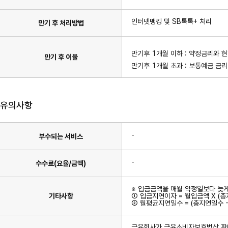
이
있
습
인터넷뱅킹 및 SB톡톡+ 처리
만기 후 처리방법
니
다.
만기후 1개월 이하 : 약정금리와 
만기 후 이율
만기후 1개월 초과 : 보통예금 금리
유의사항
-
부수되는 서비스
-
수수료(요율/금액)
※ 입금금액을 매월 약정일보다 늦
기타사항
① 입금지연이자 = 월입금액 X (총
② 월평균지연일수 = (총지연일수 
금융회사가 금융소비자보호법상 판매