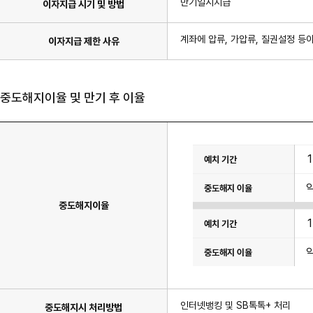
만기일시지급
이자지급 시기 및 방법
계좌에 압류, 가압류, 질권설정 등
이자지급 제한 사유
중도해지이율 및 만기 후 이율
이
율
표
이
며
예
중도해지이율
치
기
간,
중
도
해
지
이
율
항
인터넷뱅킹 및 SB톡톡+ 처리
목
중도해지시 처리방법