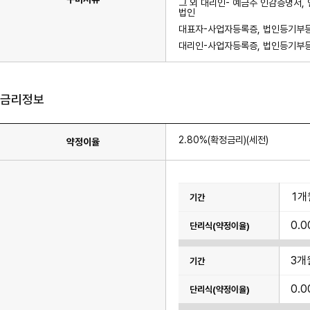
그 외 대리인- 예금주 인감증명서, 
법인
대표자-사업자등록증, 법인등기부등본
대리인-사업자등록증, 법인등기부등본
금리정보
2.80%(확정금리)(세전)
약정이율
이
1개
율
표
이
0.0
며
기
간,
단
3개
리
식
(약
0.0
정
이