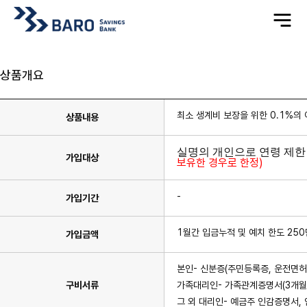
전
체
메
뉴
상품개요
최소 생계비 보장을 위한 0.1%의
상품내용
실명의 개인으로 연령 제한
가입대상
보유한 경우로 한정
)
-
가입기간
1월간 입금누적 및 예치 한도 25
가입금액
본인- 신분증(주민등록증, 운전면허
구비서류
가족대리인- 가족관계증명서(3개월 이
그 외 대리인- 예금주 인감증명서, 