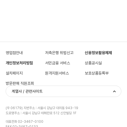
영업점안내
저축은행 위법신고
신용정보활용체제
개인정보처리방침
서민금융 서비스
상품공시실
설치페이지
원격지원서비스
보호상품등록부
방문판매 직원조회
계열사 / 관련사이트
(우 06179) 지번주소 : 서울시 강남구 대치동 943-19
도로명주소 : 서울시 강남구 테헤란로 512 신안빌딩 1F
대표전화 02-3467-0100
FAX 02-3467-0133