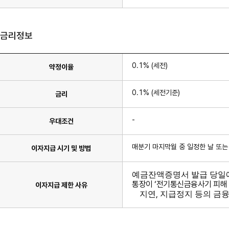
금리정보
0.1% (세전)
약정이율
0.1% (세전기준)
금리
-
우대조건
매분기 마지막월 중 일정한 날 또
이자지급 시기 및 방법
예금잔액증명서 발급 당일
통장이
‘
전기통신금융사기 피해 
이자지급 제한 사유
,
지연
지급정지 등의 금융